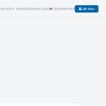
CHICHTE
🔨 VERSTEIGERUNG 2020
🎓 QUIZ
PARTNER
🏭 3D-Tour