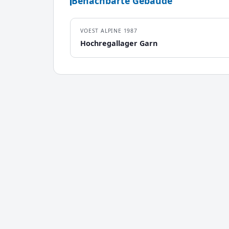
Benachbarte Gebäude
VOEST ALPINE 1987
Hochregallager Garn
© 2026 Lauffenmühle Museum · Digitales Industriedenkmal Lauchring