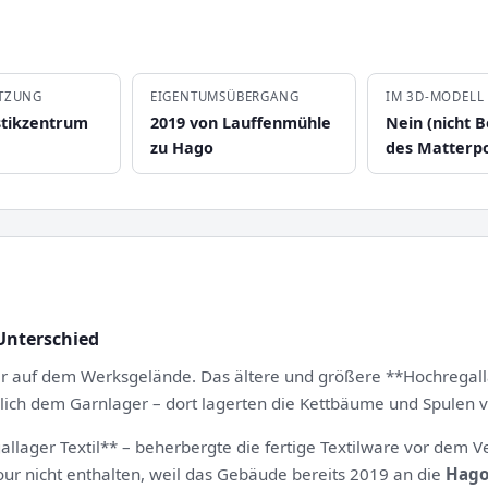
TZUNG
EIGENTUMSÜBERGANG
IM 3D-MODELL
stikzentrum
2019 von Lauffenmühle
Nein (nicht B
zu Hago
des Matterpo
 Unterschied
er auf dem Werksgelände. Das ältere und größere **Hochrega
eßlich dem Garnlager – dort lagerten die Kettbäume und Spulen 
llager Textil** – beherbergte die fertige Textilware vor dem V
our nicht enthalten, weil das Gebäude bereits 2019 an die
Hago