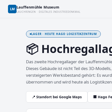
Lauffenmühle Museum
LM
LAUCHRINGEN · DIGITALES INDUSTRIEDENKMAL
LAGER · HEUTE HAGO LOGISTIKZENTRUM
📦 Hochregallag
Das zweite Hochregallager der Lauffenmühle –
Dieses Gebäude ist nicht Teil des 3D-Modells
versteigerten Werksbestand gehört: Es wu
übernommen und wird heute als Logistikzen
📍 Standort bei Google Maps
🏢 Hago F