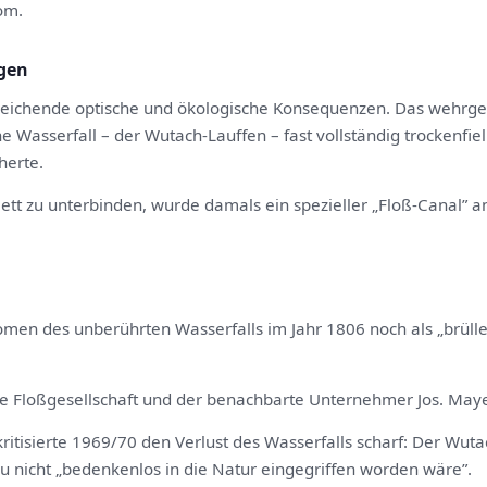
om.
gen
itreichende optische und ökologische Konsequenzen. Das wehrges
che Wasserfall – der Wutach-Lauffen – fast vollständig trockenfie
herte.
lett zu unterbinden, wurde damals ein spezieller „Floß-Canal
men des unberührten Wasserfalls im Jahr 1806 noch als „brüll
die Floßgesellschaft und der benachbarte Unternehmer Jos. Ma
itisierte 1969/70 den Verlust des Wasserfalls scharf: Der Wut
 nicht „bedenkenlos in die Natur eingegriffen worden wäre”.