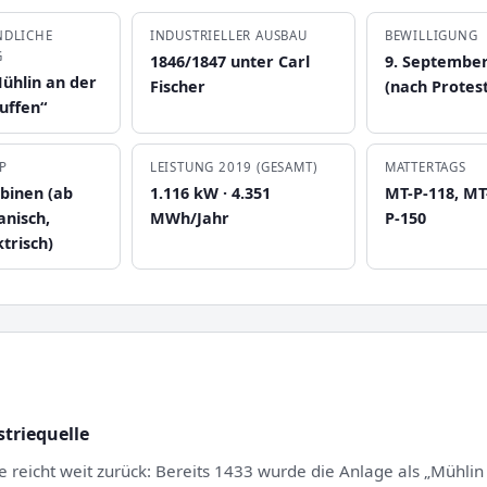
NDLICHE
INDUSTRIELLER AUSBAU
BEWILLIGUNG
G
1846/1847 unter Carl
9. September
Mühlin an der
Fischer
(nach Protes
uffen“
P
LEISTUNG 2019 (GESAMT)
MATTERTAGS
rbinen (ab
1.116 kW · 4.351
MT-P-118, MT
nisch,
MWh/Jahr
P-150
trisch)
triequelle
e reicht weit zurück: Bereits 1433 wurde die Anlage als „Mühli