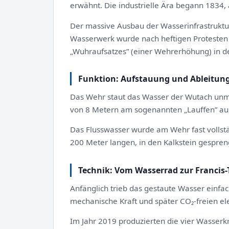
erwähnt. Die industrielle Ära begann 1834, 
Der massive Ausbau der Wasserinfrastruktur 
Wasserwerk wurde nach heftigen Protesten 
„Wuhraufsatzes” (einer Wehrerhöhung) in de
Funktion: Aufstauung und Ableitun
Das Wehr staut das Wasser der Wutach unmit
von 8 Metern am sogenannten „Lauffen” au
Das Flusswasser wurde am Wehr fast vollstä
200 Meter langen, in den Kalkstein gespreng
Technik: Vom Wasserrad zur Francis-
Anfänglich trieb das gestaute Wasser einfa
mechanische Kraft und später CO₂-freien el
Im Jahr 2019 produzierten die vier Wasser