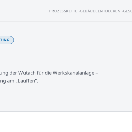
PROZESSKETTE
GEBÄUDE
ENTDECKEN
GES
ITUNG
uung der Wutach für die Werkskanalanlage –
ng am „Lauffen“.