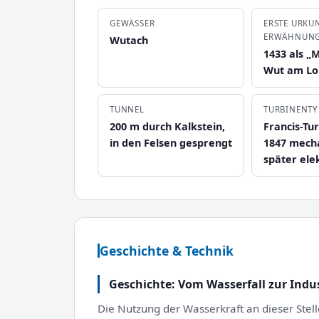
GEWÄSSER
ERSTE URKU
ERWÄHNUN
Wutach
1433 als „
Wut am Lo
TUNNEL
TURBINENTY
200 m durch Kalkstein,
Francis-Tu
in den Felsen gesprengt
1847 mecha
später elek
Geschichte & Technik
Geschichte: Vom Wasserfall zur Indus
Die Nutzung der Wasserkraft an dieser Stell