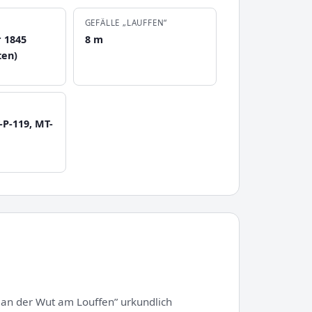
GEFÄLLE „LAUFFEN“
 1845
8 m
ten)
-P-119, MT-
n an der Wut am Louffen” urkundlich