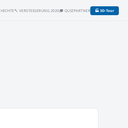
CHICHTE
🔨 VERSTEIGERUNG 2020
🎓 QUIZ
PARTNER
🏭 3D-Tour