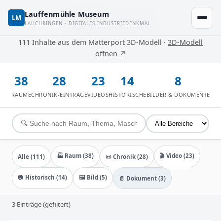
Lauffenmühle Museum
LM
🏭 Alle Inhalte
LAUCHRINGEN · DIGITALES INDUSTRIEDENKMAL
111 Inhalte aus dem Matterport 3D-Modell ·
3D-Modell
öffnen ↗
38
28
23
14
8
RÄUME
CHRONIK-EINTRÄGE
VIDEOS
HISTORISCHE
BILDER & DOKUMENTE
🏭 Raum (38)
🎬 Video (23)
Alle (111)
📜 Chronik (28)
📷 Historisch (14)
🖼️ Bild (5)
📄 Dokument (3)
3 Einträge (gefiltert)