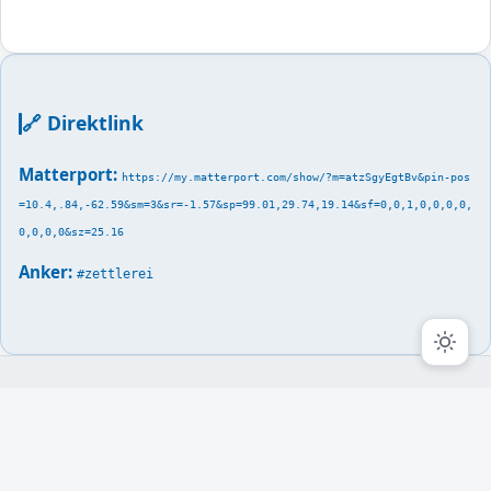
🔗 Direktlink
Matterport:
https://my.matterport.com/show/?m=atzSgyEgtBv&pin-pos
=10.4,.84,-62.59&sm=3&sr=-1.57&sp=99.01,29.74,19.14&sf=0,0,1,0,0,0,0,
0,0,0,0&sz=25.16
Anker:
#zettlerei
© 2026 Lauffenmühle Museum · Digitales Industriedenkmal
Lauchringen ·
Bitblade Solutions
lauffenmuehlemuseum.de
Telegram
Instagram
3D-Tour