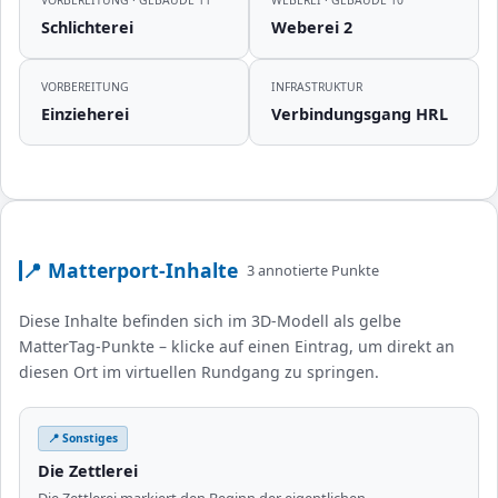
VORBEREITUNG · GEBÄUDE 11
WEBEREI · GEBÄUDE 10
Schlichterei
Weberei 2
VORBEREITUNG
INFRASTRUKTUR
Einzieherei
Verbindungsgang HRL
📍 Matterport-Inhalte
3 annotierte Punkte
Diese Inhalte befinden sich im 3D-Modell als gelbe
MatterTag-Punkte – klicke auf einen Eintrag, um direkt an
diesen Ort im virtuellen Rundgang zu springen.
📍 Sonstiges
Die Zettlerei
Die Zettlerei markiert den Beginn der eigentlichen