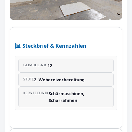
📱 Mobilansicht: 360°-Panorama statt 3D-Modell.
Trotzdem 3D-Modell laden →
📊 Steckbrief & Kennzahlen
GEBÄUDE-NR.
12
STUFE
2. Webereivorbereitung
KERNTECHNIK
Schärmaschinen,
Schärrahmen