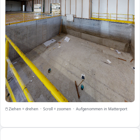
🖱 Ziehen = drehen · Scroll = zoomen · Aufgenommen in Matterport