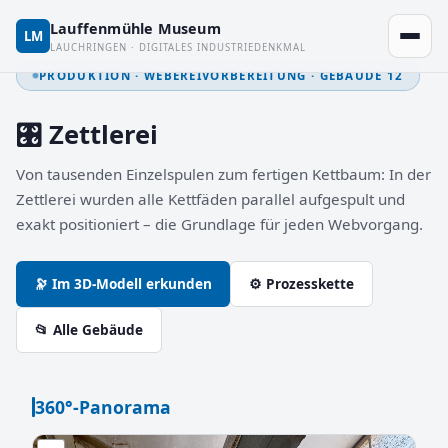
Lauffenmühle Museum
LM
LAUCHRINGEN · DIGITALES INDUSTRIEDENKMAL
PRODUKTION · WEBEREIVORBEREITUNG · GEBÄUDE 12
🎛️ Zettlerei
Von tausenden Einzelspulen zum fertigen Kettbaum: In der
Zettlerei wurden alle Kettfäden parallel aufgespult und
exakt positioniert – die Grundlage für jeden Webvorgang.
🔭 Im 3D-Modell erkunden
⚙ Prozesskette
📂 Alle Gebäude
360°-Panorama